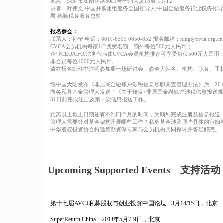
地点：深圳市深南东路5001号华润大厦15层 T1-T2
讲者：叶伟文 中国并购重组服务全国领导人/中国金融服务行业税务领导
君 德勤税务服务总监
报名参会：
联系人：孙宁 电话：8610-6505 0850-852 报名邮箱：ning@cvca.org.c
CVCA会员机构每家1个免费名额，额外每位500元人民币；
企业CEO/CFO/法务代表由CVCA会员机构推荐可享受每位500元人民币
非会员每位1000元人民币。
请在报名邮件中注明参加哪一场研讨会，参会人姓名、机构、职务、手
继中国大陆发布《非居民金融账户涉税信息尽职调查管理办法》后，201
向各私募基金管理人发送了《关于转发<非居民金融账户涉税信息报送规范
31日前完成注册及第一次信息报送工作。
距离以上截止日期还有不到四个月的时间，为顺利完成注册及信息报送
管理人需要针对基金架构开展哪些工作？私募基金涉及哪些具体的审阅
中华股权投资协会特邀德勤资深专家与会员机构共同探讨并答疑解惑。
Upcoming Supported Events 支持活动
第十七届AVCJ私募股权与创业投资中国论坛 - 3月14/15日，北京
SuperReturn China – 2018年5月7-9日，北京