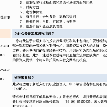
３、创业投资行业所面临的道德和法律方面的问题
４、财务方面
５、定价和价值
６、项目执行：合约条款、架构和谈判
管理有限
７、投资阶段：早期、扩展期，收购等
８、创造价值和企业成长管理
为什么要参加此课程培训？
您将受益于合理安排的投资行业概述和其中包涵的主要过程和
cvca.or
部分课程都配合着经典的案例分析。随着资深投资人的讲解，您
过程，并分享他们的投资经验和技巧。培训还将为您以后的职业
50829
固知识基础。此外，通过课程过程中的互相交流和团队协作，还
的投资人提供一个建立和扩展各自社交网络的机会。
cvca.or
谁应该参加？
50830
此课程适用于新近入行的职业投资人、中下级管理者和任何有兴
行业的人。
请点击课程日程了解具体安排，如果您想报名，请打开报名表填
并且根据要求将付款回执传真致：（86-10）85150835。因人
时间为8月6日。