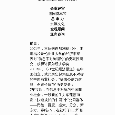
企业评审
德同资本等
总 承 办
永淳文化
全程顾问
亚商咨询
前言：
2001年，三位来自加利福尼亚、斯
坦福和哥伦比亚大学的经济学家，
因对“信息不对称理论”的突破性研
究，获得诺贝尔经济学奖；
2001年，《21世纪经济报道》在中
国创立，就此肩负起为信息不对称
的中国商业社会，“提供公信力信
息、创造价值”的历史使命；
7年过后，在信息不对称的中国商
业社会，一股新的生力军蓬勃而
发：快速成长的中国“小”公司群体
——尚德、百度、盛大、分众、新
东方、赛维???，在获得了PE(即私