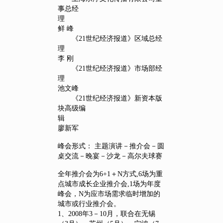
事总经
理
鲜 峰
《21世纪经济报道》区域总经
理
李 刚
《21世纪经济报道》市场部经
理
池文峰
《21世纪经济报道》新资本版
块高级编
辑
廖新军
峰会形式： 主题演讲－推介会－圆
桌交流－晚宴－沙龙－高尔夫球赛
全年推介会为6+1＋N方式,6场为重
点城市成长企业推介会,1场为年度
峰会，N为应市场需求临时增加的
城市或行业推介会。
1、2008年3－10月，联合在无锡