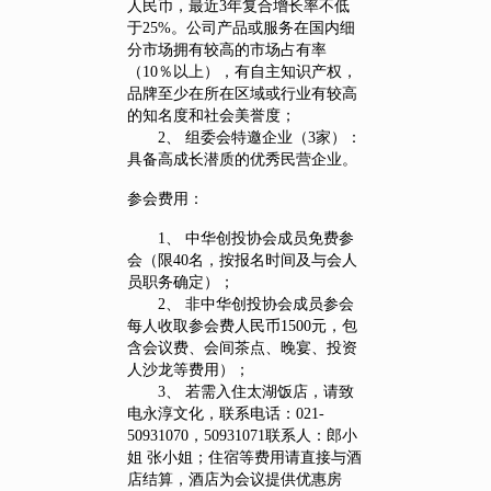
人民币，最近3年复合增长率不低
于25%。公司产品或服务在国内细
分市场拥有较高的市场占有率
（10％以上），有自主知识产权，
品牌至少在所在区域或行业有较高
的知名度和社会美誉度；
2、 组委会特邀企业（3家）：
具备高成长潜质的优秀民营企业。
参会费用：
1、 中华创投协会成员免费参
会（限40名，按报名时间及与会人
员职务确定）；
2、 非中华创投协会成员参会
每人收取参会费人民币1500元，包
含会议费、会间茶点、晚宴、投资
人沙龙等费用）；
3、 若需入住太湖饭店，请致
电永淳文化，联系电话：021-
50931070，50931071联系人：郎小
姐 张小姐；住宿等费用请直接与酒
店结算，酒店为会议提供优惠房