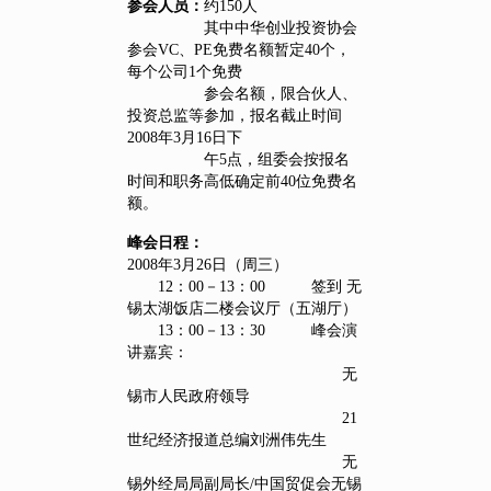
参会人员：
约150人
其中中华创业投资协会
参会VC、PE免费名额暂定40个，
每个公司1个免费
参会名额，限合伙人、
投资总监等参加，报名截止时间
2008年3月16日下
午5点，组委会按报名
时间和职务高低确定前40位免费名
额。
峰会日程：
2008年3月26日（周三）
12：00－13：00 签到 无
锡太湖饭店二楼会议厅（五湖厅）
13：00－13：30 峰会演
讲嘉宾：
无
锡市人民政府领导
21
世纪经济报道总编刘洲伟先生
无
锡外经局局副局长/中国贸促会无锡