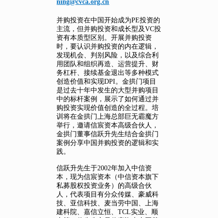
ning@cvca.org.cn
并购投资在中国开始成为PE投资的
主流，但并购投资和成长型及VC投
资有本质型区别。开展并购投资
时，要认识并购投资的内在逻辑，
发现机会、判别风险，以及综合利
用团队和组织再造、运营提升、财
务杠杆、接续基金退出等多种模式
创造价值和实现DPI。金拱门项目
是过去十年中发生的大型并购项目
中的标杆案例，展示了如何通过并
购投资实现价值创造的全过程。培
训将在金拱门上海总部巨无霸魔方
举行，邀请信宸资本高级合伙人，
金拱门董事信跃升先生结合金拱门
案例分享中国并购投资的逻辑和实
践。
信跃升先生于2002年加入中信资
本，现为信宸资本（中信资本旗下
私募股权投资业务）的高级合伙
人，代表项目有分众传媒、豪威科
技、亚信科技、麦当劳中国、上海
建科院、嘉信立恒、TCL实业、顺