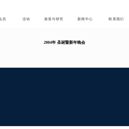
会员
活动
政策与研究
新闻中心
联系我们
2004年 圣诞暨新年晚会