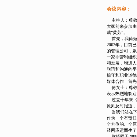
会议内容：
主持人：尊敬的
大家前来参加由
裁“黄芳”。
首先，我简短
2002年，目
的管理公司，累
一家非营利组织
和发展，增进人
联谊和沟通的平
操守和职业道德
媒体合作，首先
傅女士：尊敬
表示热烈地欢迎
过去十年来《
原则及时报道，
当我们站在下
作为一个有责任
全方位的、全原
经网应运而生了
财经网于200