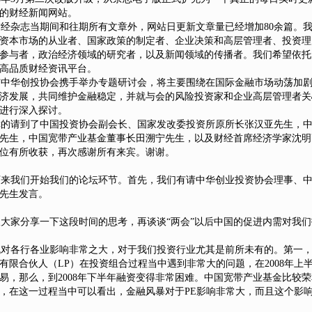
的财经新闻网站。
杂志当期间和往期所有文章外，网站日更新文章量已经增加80余篇。
资本市场的从业者、国家政策的制定者、企业决策和高层管理者、投资理
参与者，政治经济领域的研究者，以及新闻领域的传播者。我们希望依托
高品质财经资讯平台。
中华创投协会携手举办专题研讨会，将主要围绕在国际金融市场动荡加剧
济发展，共同维护金融稳定，并就与会的风险投资家和企业高层管理者关
进行深入探讨。
的请到了中国投资协会副会长、国家发改委投资所原所长张汉亚先生，中
先生，中国宽带产业基金董事长田溯宁先生，以及财经首席经济学家沈明
位有所收获，再次感谢所有来宾。谢谢。
来我们开始我们的论坛环节。首先，我们有请中华创业投资协会理事、中
先生发言。
家分享一下这段时间的思考，再谈谈“两会”以后中国的促进内需对我们
对各行各业影响非常之大，对于我们投资行业尤其是前所未有的。第一，
有限合伙人（LP）在投资组合过程当中遇到非常大的问题，在2008年上
易，那么，到2008年下半年融资变得非常困难。中国宽带产业基金比较
，在这一过程当中可以看出，金融风暴对于PE影响非常大，而且这个影