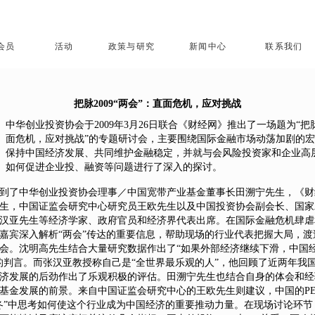
会员
活动
政策与研究
新闻中心
联系我们
把脉2009“两会”：直面危机，应对挑战
中华创业投资协会于2009年3月26日联合《财经网》推出了一场题为“把脉
面危机，应对挑战”的专题研讨会，主要围绕国际金融市场动荡加剧的
保持中国经济发展、共同维护金融稳定，并就与会风险投资家和企业高
如何促进企业投、融资等问题进行了深入的探讨。
到了中华创业投资协会理事／中国宽带产业基金董事长田溯宁先生，《财
生，中国证监会研究中心研究员王欧先生以及中国投资协会副会长、国家
汉亚先生等经济学家、政府官员和经济界代表出席。在国际金融危机肆虐
嘉宾深入解析“两会”传达的重要信息，帮助现场的行业代表把握大局，渡
会。沈明高先生结合大量研究数据作出了“如果外部经济继续下滑，中国
的判言。而张汉亚教授称自己是“全世界最乐观的人”，他回顾了近两年我
济发展的后劲作出了乐观积极的评估。田溯宁先生也结合自身的体会和经
基金发展的前景。来自中国证监会研究中心的王欧先生则建议，中国的PE
冬”中思考如何使这个行业成为中国经济的重要推动力量。在现场讨论环节