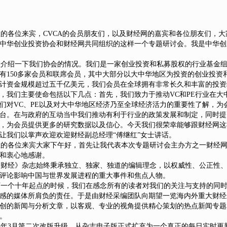
各位来宾，CVCA的会员朋友们，以及财经网的嘉宾和各位朋友们，大
中华创业投资协会和财经网共同组织的这样一个专题研讨会。我是中华创
介绍一下我们协会的情况。我们是一家创业投资和私募股权的行业基金组
前已有150多家会员和联席会员，其中大部分以大中华地区为投资的创业投资
计资金规模超过五千亿美元，我们会员在全球拥有非常长久和丰富的投资
，我们主要使命包括以下几点：首先，我们致力于推动VC和PE行业在大
们对VC、PE以及对大中华地区经济乃至全球经济活力的重要性了解，为
台。在与政府的互动当中我们推动有利于行业的政策发展和制定，同时提
，为会员提供更多的研究数据以及信心。今天我们很荣幸能够跟财经网这
让我们以掌声欢迎欢迎财经副总经理“傅继红”女士讲话。
的各位来宾大家下午好，首先让我代表本次专题研讨会主办方之一财经网
和衷心地感谢。
财经》杂志始终秉承独立、独家、独道的编辑理念，以权威性、公正性、
评论影响中国与世界发展进程的重大事件和焦点人物。
一个十年起点的时候，我们在感念所有的读者对我们的关注与支持的同时
感的媒体所肩负的责任。于是由财经采编团队向期望一览海内外重大财经
创的新闻与分析文章，以客观、专业的视角提供精心策划的热点新闻专题
。
8年3月第二次改版升级，从杂志电子版正式扩充为一个真正的每日实时更