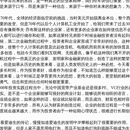
中孕育出来的东西，是一种真正的企业家精神，我们经常讲信心重要，但
是来源于口号，而是来源于一种信念，来源于一种你对未来的想象力，为
0年代，全球的经济面临空前的挑战，当时美元开始脱离金本位，整个
要的改变。但是70年代以后个人计算机工业开始了，给我们带来了过去3
谷有像斯蒂夫·乔布斯这样的企业家，还有更多的企业家在如何使信息不会
人都可以进行储存和处理。如果说莱特兄弟那个时候金融投资者没有起到
候，第二次金融危机过程中，投资者和企业家形成了非常好的结合。这种
快，使整个个人计算机的普及比起收音机、电视机而前所未有的加快普及
多创造，包括今天我们看到互联网、无线通讯，像手机这种我们离不开
危机过程中一些真正的企业家、发明家和金融家的结合，创造了这样的繁
，但是如果从历史的角度来看，这是人类发明历史上的一种必然。今天看
多长时间，作为投资者好，或者作为创业者，不知道怎么样能够度过这个
度来看，这个时候正是孕育更伟大的思想，更伟大的创造，更坚韧的精神
勇气、信念和坚持比任何时候都更重要。
2008年投资实践过程当中，无论中国宽带产业基金还是很多PE、VC行业
实。是不是一个企业家能够写很好的商业计划，能够说所有动听的语言，
业就会诞生，如果这样的话，创业就比较容易，而且成功、财富也相对容
了非常多的代价，所有人认为财富的创造过程、企业的创造过程是一个很
度就会越来越大，而作为投资者由于一种短期心理状态，很难进行长期创
爱迪生的传记，慢慢知道爱迪生的发明中JP摩根起到了很重要的作用
发明家，但是人家不愿意用电灯泡，而且不知道电灯泡到底能不能成为生