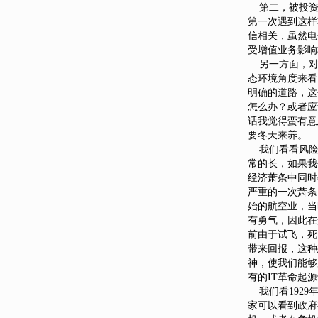
第二，被投资
第一次遇到这样
信相关，虽然电
受增值业务影响
另一方面，对风
态环境角度来看
明确的道路，这
怎么办？或者应
话我觉得蛮有意
要冬天来养。
我们看看风险投
常的长，如果我
经济萧条中同时
严重的一次萧条
始的航空业，当
有勇气，因此在
前由于试飞，死
带来回报，这种
神，使我们能够
有的IT革命起
我们看1929
家可以看到政府