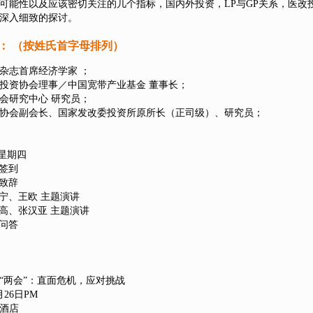
可能性以及应该密切关注的几个指标，国内外投资，LP与GP关系，医改
深入细致的探讨。
： （按姓氏首字母排列）
杂志首席经济学家 ；
投资协会理事／中国宽带产业基金 董事长；
会研究中心 研究员；
协会副会长、国家发改委投资所原所长（正司级）、研究员；
 星期四
签到
致辞
宁、王欧 主题演讲
高、张汉亚 主题演讲
问答
9“两会”：直面危机，应对挑战
月26日PM
酒店