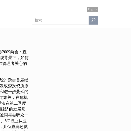
English
2009两会：直
宏观背景下，如何
层管理者关心的
经》杂志首席经
发改委投资所原
和进一步蔓延的
过难关，在危机
经济在第二季度
国经济的发展形
验同与会听众一
、VC行业从业
，几位嘉宾还就