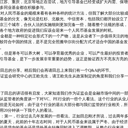
江苏、重庆，北京等地正在尝试，地方引导基金已经变成扩大内需、保增
多同业基金都在积极参与。
对人民币基金的规模来看有各种各样的统计方法，但我了解大部分比较成
基金的分支，像无论是红杉、北极光、中信资本，包括我们都开始设立了
京三个城市，合伙人法的实施细则更加完备一些，随着整个法规的形成，
各个地方政府的促进我们应该会迎来一个人民币基金发展的时机。
金都是一种特定社会形式下的一个产物，这是从业者下一步值得关注的地
较符合中国的情况，是不是完全照搬华尔街分配方式才适合中国的基金发
。
，但是寒冬可以养大树，可以孕育最优秀的企业，可以产生最好的投资者
引导基金，是下一步发展非常重要的趋势，这正是验证西方不亮东方亮的
田总的分享。稍后我们会再请田总上来我们有一个Q&A的环节。
证监会研究中心的王欧先生，请王欧先生从政策制定的角度和我们分享一
了田总的讲话很有启发，大家知道我们作为证监会是金融市场中间的一部
从监管者的角度谈一下对VC、PE行业的一些个人看法。这个行业的从业
但是无论如何，由于这个行业的退出大部分都与我们监管的行业相关，所
用20分钟谈一下我个人的看法。
：第一，行业过去几年发展的一些看法。正如田总刚才所说，过去两年多
的夏天，此前的十年左右时间，对于人民币基金来说属于严冬。由于经济
论是境内的基金还是境外基金好像同时进入了调整期。从整个行业来讲，