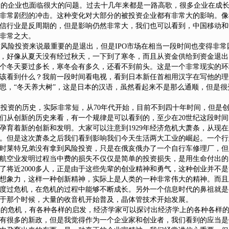
的企业也面临很大的问题。过去十几年来都是一路高歌，很多企业在成长
非常剧烈的冲击。这种变化对大部分的被投资企业都有非常大的影响。像
信行业是反周期的，但是影响仍然非常大，我们也可以看到，中国移动和
非常之大。
险投资来说最重要的是退出，但是IPO市场在相当一段时间也变得非常
，好像从夏天没有经过秋天，一下到了寒冬，而且从资金供给到资金退出
个冬天要过多长，寒冬会有多久，还看不到前头。这是一个非常现实的环
该看到什么？我前一段时间看电视，看到日本新任首相用汉字在写他的理
思，“冬天养大树”，这是日本的汉语，虽然看起来不是那么通顺，但是很
资的历史，实际非常短，从70年代开始，目前不到四十年时间，但是
们从创新的历史来看，有一个规律是可以看到的，至少在20世纪这段时
孕育着新的创新和发明。大家可以注意到1929年经济危机大萧条，从现在
。但是这次萧条之后我们看到影响我们今天生活两大工业的崛起。一个行
时莱特兄弟没有拿到风险投资，只是在俄亥俄办了一个自行车修理厂，但
航空业发明过程当中费的损失不仅仅是简单的投资损失，是用生命付出的
了将近2000多人，正是由于这些先辈的创业精神和勇气，这种创业并不
想象力，这样一种创新精神，实际上是人类的一种非常伟大的精神。而且
度过危机，在危机的过程中能够不断成长。另外一个信息时代的鼻祖就是
源于那个时候，大量的收音机开始普及，晶体管技术开始发展。
年的危机，有各种各样的启发，经济学家可以探讨出经济学上的各种各样
有很多的新政，但是我觉得作为一个企业家和创业者，我们看到的应当是