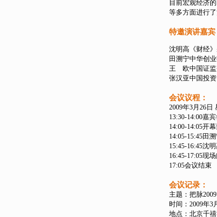
目前宏观经济的
等多方面进行了
特邀演讲嘉宾
沈明高
《财经》
田溯宁
中华创业
王 欧
中国证监
张汉亚
中国投资
会议议程：
2009年3月26日
13:30-14:00
嘉宾
14:00-14:05
开幕
14:05-15:45
田溯
15:45-16:45
沈明
16:45-17:05
现场
17:05
会议结束
会议记录：
主题：把脉200
时间：2009年3
地点：北京千禧