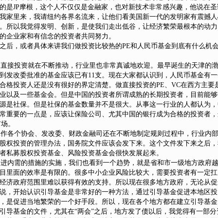
的是JP摩根，这个人不仅仅是金融家，也对新技术非常感兴趣，他说在
我家里来，我请纽约各界名流来，让他们看美国新一代的发明家有震撼人
。所以我觉得发明、创新，是使我们走出低谷，让经济繁荣最根本的动力
的企业家和有信念的投资者共同努力。
之后，或者具体来讲我们做投资比较热的PE和人民币基金到底有什么机
，直接投资就在不断推动，行业里也非常真诚地欢迎。最早诞生的天津的渤海
到发改委批准的基金应该已有11支。现在大家都认识到，人民币基金有
合格投资人还是没有很好的界定清楚。做直接投资的PE、VC在西方主要
业以及一些基金会。但是中国的投资者所谓成熟的长期投资者，目前能够
源是社保。但是社保的基金数量并不是很大。从事这一行业的人都认为，
常重要的一点是，应该让保险公司、尤其中国的银行成为合格的投资者，
市场。
作各个协会、发改委、财政金融司还在不断地制定规则过程中，行业内部
股权投资的管理办法，国务院文件应该会发下来。这个文件发下来之后，
者私募股权投资基金、风险投资基金会很快发展起来。
进内需的措施的实施，我们也看到一个趋势，就是省和市一级地方政府越
目里面的效率是有限的。很多中小企业风险比较大，需要投资者有一定扛
经济政府范围里难以获得有效的支持。所以现在很多地方政府，无论从促
说，开始认识引导基金是非常好的一种方法，通过引导基金促进本地区投资
，是促进当地繁荣的一个好手段。所以，现在各个地方都在建立引导基金
引导基金的文件，尤其在“两会”之后，地方发了债以后，我觉得有一部分