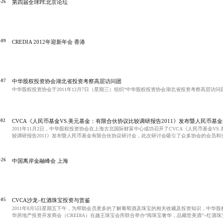
-26
第四届全球PE北京论坛
-09
CREDIA 2012年迎新年会 香港
-07
中华股权投资协会湖北省投资考察高层访问团
中华股权投资协会于2011年12月7日（星期三）组织“中华股权投资协会湖北省投资考察高层访问
-02
CVCA《人民币基金VS.美元基金：有限合伙协议比较调研报告2011》发布暨人民币基
2011年11月2日，中华股权投资协会在上海古北国际财富中心成功召开了CVCA《人民币基金VS
较调研报告2011》发布暨人民币基金有限合伙协议研讨会，此次研讨会吸引了众多协会的会员和
-26
中国离岸金融峰会 上海
-05
CVCA沙龙–红酒珠宝投资与赏鉴
2011年8月5日星期五下午，为帮助会员更多的了解葡萄酒及珠宝的相关收藏及投资知识，中华股
华房地产投资开发商会（CREDIA）在越王珠宝会所联合举办“阅珠宝奢华，品藏世美酒”--红酒