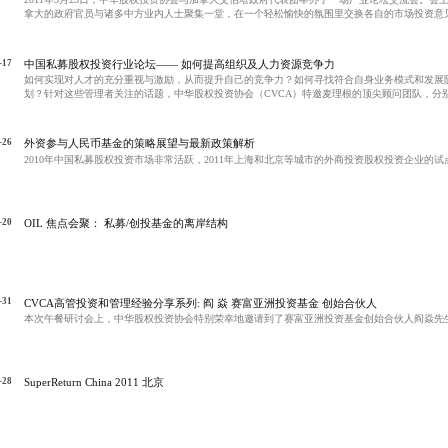
拿大的政府官员与诸多中方业内人士聚集一堂，在一个轻松愉快的氛围里交换各自的市场投资意
黄芳女士对嘉宾的到来表示了热烈的欢迎，并且简要介绍了中华股权投资协会。
-17
中国私募股权投资行业论坛—— 如何提高组织及人力资源竞争力
如何实现对人才的充分重视与激励，从而提升自己的竞争力？如何寻找符合自身业务模式和发展
划？针对这些管理者关注的话题，中华股权投资协会（CVCA）特邀麦理根的顶尖顾问团队，分别
中国私募股权投资行业论坛。
-26
外资参与人民币基金的策略展望与最新政策解析
2010年中国私募股权投资市场非常活跃，2011年上海和北京等城市的外商投资股权投资企业的
-20
OIL 焦点会聚： 私募/创投基金的离岸结构
-31
CVCA高管投资和管理经验分享系列: 阎 焱 赛富亚洲投资基金 创始合伙人
本次午餐研讨会上，中华股权投资协会特别荣幸地邀请到了赛富亚洲投资基金创始合伙人阎焱先
-28
SuperReturn China 2011 北京