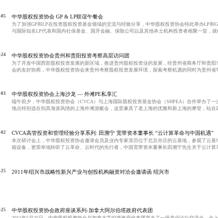
-05
中华股权投资协会 GP & LP联谊午餐会
为了加强GP和LP在投资股权投资基金领域的交流与经验分享，中华股权投资协会特此举办LP和G
与国际知名LP代表和国内社保基金、国开金融、保险公司以及其他本土机构投资者相聚一堂，就G
行交流。现场气氛轻松活跃，反映热烈。
-24
中华股权投资协会贵州和贵阳投资考察高层访问团
为了开发中国西部股权投资发展的新区域，推进贵州股权投资业的发展，经贵州省商务厅和贵阳
会的友好协商，中华股权投资协会来贵州考察股权投资发展环境，探索考察机遇的同时为贵州省
-03
中华股权投资协会上海沙龙 — 外滩PE私享汇
端午前夕，中华股权投资协会（CVCA）与上海国际股权投资基金协会（SHPEA）合作举办了
地点特别选在别具海派风情的上海外滩游艇会，这里兼具了老上海的优雅和新上海的摩登，站在
江的曼妙夜景。
-02
CVCA高管投资和管理经验分享系列: 田溯宁 宽带资本董事长 “云计算革命与中国机遇”
本次研讨会上，中华股权投资协会邀请会员及业内专家亲历位于北京亦庄的云基地，参观了云基
箱设备，更荣幸地聆听了云革命、云时代的先行者，中国宽带资本董事长田溯宁先生关于云计算
讲。田溯宁先生现任中国宽带产业基金董事长。
-25
2011年绍兴市战略性新兴产业与创投机构融资对洽会邀请函 绍兴市
-25
中华股权投资协会政府座谈系列-加拿大阿尔伯塔政府代表团
2011年5月25日，中华股权投资协会与加拿大艾伯塔政府代表团举办了一场产业论坛交流会。会