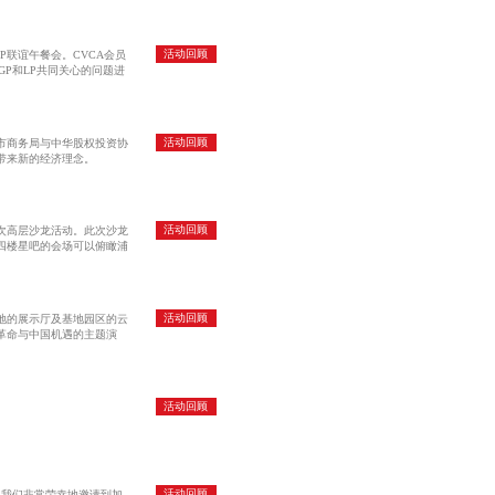
活动回顾
P联谊午餐会。CVCA会员
P和LP共同关心的问题进
活动回顾
市商务局与中华股权投资协
带来新的经济理念。
活动回顾
一次高层沙龙活动。此次沙龙
四楼星吧的会场可以俯瞰浦
活动回顾
地的展示厅及基地园区的云
革命与中国机遇的主题演
活动回顾
活动回顾
上我们非常荣幸地邀请到加