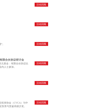
活动回顾
活动回顾
活动回顾
团”。
金有限合伙协议研讨会
活动回顾
.美元基金：有限合伙协议比
业内人士参加。
活动回顾
活动回顾
权投资协会（CVCA）与中
珠宝投资与赏鉴高级沙龙。