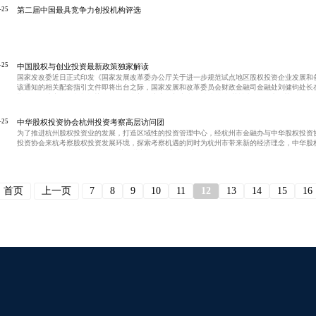
-25
第二届中国最具竞争力创投机构评选
-25
中国股权与创业投资最新政策独家解读
国家发改委近日正式印发《国家发展改革委办公厅关于进一步规范试点地区股权投资企业发展和
该通知的相关配套指引文件即将出台之际，国家发展和改革委员会财政金融司金融处刘健钧处长
期间，邀请中国股权投资协会的会员参加会议中的新出台“股权投资规范性文件”解读环节。
-25
中华股权投资协会杭州投资考察高层访问团
为了推进杭州股权投资业的发展，打造区域性的投资管理中心，经杭州市金融办与中华股权投资
投资协会来杭考察股权投资发展环境，探索考察机遇的同时为杭州市带来新的经济理念，中华股权投资
日（星期五）组织“中华股权投资协会杭州投资考察高层访问团”......
首页
上一页
7
8
9
10
11
12
13
14
15
16