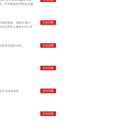
见。中华股权投资协会总裁
活动回顾
阶段的激励、绩效分成计
在北京和上海举办2011年
活动回顾
试点政策也相应出炉。
活动回顾
活动回顾
生作为演讲嘉宾
活动回顾