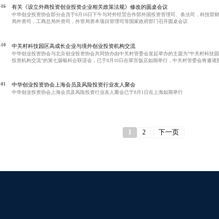
-16
有关《设立外商投资创业投资企业相关政策法规》修改的圆桌会议
中华创业投资协会部分会员于8月16日下午与对外经贸合作部外国投资管理司、条法司，科技部
局外资司，工商总局外资司，外管局资本项目管理司等国家政府部门召开圆桌会议
-10
中关村科技园区高成长企业与境外创业投资机构交流
中华创业投资协会与北京创业投资协会共同协办由中关村管委会发起举办的主题为"中关村科技
投资机构交流"的第七届银科企联谊会，已于8月10日在翠宫饭店如期举行，中关村管委会将邀请
长企业、境内外创业投资机构、商业银行和担保机构等参加了此次活动。软银亚洲信息技术投资
会进行主题演讲。
-01
中华创业投资协会上海会员及风险投资行业友人聚会
中华创业投资协会上海会员及风险投资行业友人聚会已于8月1日在上海如期举行
1
2
下一页