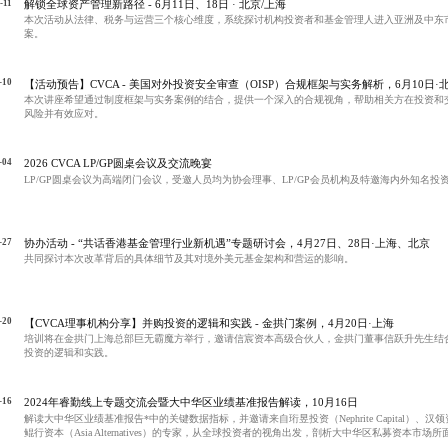
-11
解锁全球资产管理新路径 - 6月11日、18日 · 北京/上海
本次活动从法律、税务与运营三个核心维度，系统探讨机构投资者和基金管理人进入亚洲及中东
案。
-10
【活动预告】CVCA - 美国对外投资安全审查（OISP）合规框架与实务解析，6月10日·
本次讲座希望通过制度框架与实务案例的结合，提供一个深入的合规视角，帮助相关方在投资和
风险并有效应对。
-04
2026 CVCA LP/GP圆桌会议及交流晚宴
LP/GP圆桌会议为高端闭门会议，受邀人员均为协会理事、LP/GP会员机构及特邀海内外知名投
-27
协办活动 - “共话香港基金管理行业新机遇”专题研讨会，4月27日、28日·上海、北京
共同探讨本次改革背后的具体细节及其对境外美元基金架构和营运的影响。
-20
【CVCA理事机构分享】并购投资的逻辑和实践 - 金拱门案例，4月20日·上海
培训将在金拱门上海总部巨无霸魔方举行，邀请信宸资本高级合伙人，金拱门董事信跃升先生结
投资的逻辑和实践。
-16
2024年睿勤线上专题交流会暨大中华区业绩基准报告解读，10月16日
解读大中华区业绩基准报告*中的关键数据指标，并邀请来自珩昱投资（Nephrite Capital）、汉领资本（
鲲行资本（Asia Alternatives）的专家，从全球投资者的视角出发，剖析大中华区私募资本市
遇。