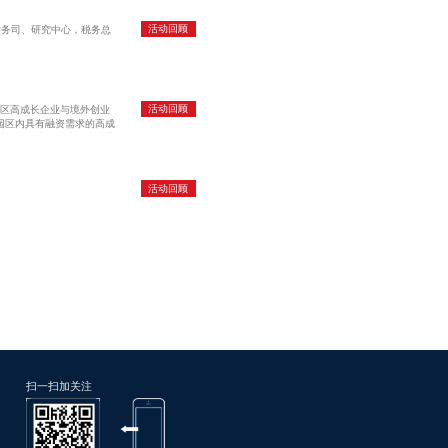
活动回顾
财务司、研究中心，税务总
活动回顾
园区高成长企业与境外创业
园区内具有融资需求的高成
基金的周志雄先生代表本协
活动回顾
扫一扫加关注