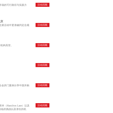
活动回顾
市场的可行路径与实践方
北京
活动回顾
交易活动中更准确判定合规
活动回顾
资机构高管。
活动回顾
活动回顾
合金拱门案例分享中国并购
活动回顾
Hamilton Lane）以及
场所面临的挑战以及潜在的机