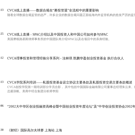
-13
CVCA线上直播——数据合规在“募投管退”全流程中的重要影响
随着全球数据合规监管的趋严，许多企业的数据合规问题正面临海内外监管机构的愈发严厉的监
-25
CVCA线上直播 - SPAC介绍以及中国投资人和中国公司如何参与SPAC
美国摩根路易斯律师事务所的中国团队将介绍SPAC以及在项目中的亲身经验。
-12
CVCA理事投资和管理经验分享系列 - 汝林琪 凯鹏华盈创业投资基金 执行合伙人
-13
CVCA学院系列培训——私股投资基金设立协议主要条款及私股投资交易主要条款概述
CVCA创投学院第一期培训部分学员合影， 其中包括中国国际金融有限公司董事总经理朱云来
总裁张帆、美商中经合集团分析师李阳
-06
“2002大中华区创业投融资高峰会暨中国创业投资年度论坛”及“中华创业投资协会2002年
酒店
-30
《财经》国际高尔夫球赛 上海站 上海