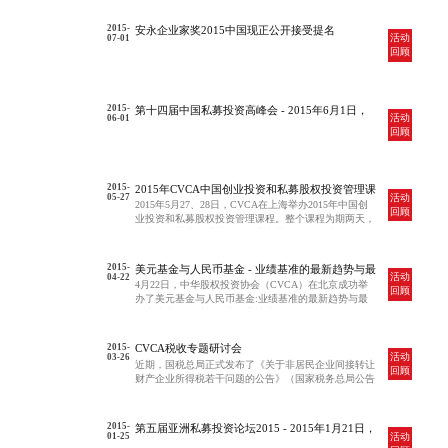
九洲创投等约30位会员及非会员机构的从业者参加了这
次培训课程。
2015-
安永企业家奖2015中国现正公开接受提名
活动
07-01
回顾
2015-
第十四届中国私募投资高峰会 - 2015年6月1日，
活动
06-01
香港
回顾
2015-
2015年CVCA中国创业投资和私募股权投资管理课
活动
05-27
程
2015年5月27、28日，CVCA在上海举办2015年中国创
回顾
业投资和私募股权投资管理课程。整个课程为期两天，
分为四个模块，从基金的设立和募集、项目选择、尽职
调查、退出策略等各个方面进行讲解，并设置高管分享
环节。约四十位CVCA会员及非会员从业者参加了培
2015-
美元基金与人民币基金 - 业绩基准的最新趋势与最
训。
活动
04-22
佳实践研讨会
4月22日，中华股权投资协会（CVCA）在北京成功举
回顾
办了美元基金与人民币基金:业绩基准的最新趋势与最
佳实践专题研讨会。基金业绩基准（performance
benchmark）是衡量VC/PE行业基金业绩的重要指标，对
于LP配置另类资产、GP衡量自己的业绩水准和募资至
2015-
CVCA税收专题研讨会
关重要。
活动
03-26
近期，国税总局正式发布了《关于非居民企业间接转让
回顾
财产企业所得税若干问题的公告》（国家税务总局公告
2015年第7号，简称7号公告），对间接转让财产交易适
用一般反避税规则的范围、合理商业目的判定要素、纳
税义务、法律责任等作出了明确规定。
2015-
第五届亚洲私募投资论坛2015 - 2015年1月21日，
活动
01-25
香港