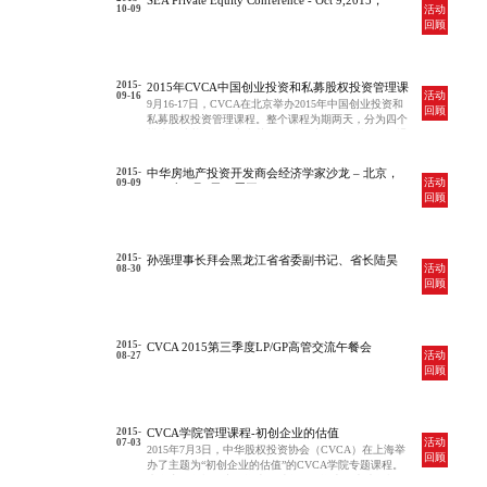
SEA Private Equity Conference - Oct 9,2015，
活动
10-09
Singapore
回顾
2015-
2015年CVCA中国创业投资和私募股权投资管理课
活动
09-16
程
9月16-17日，CVCA在北京举办2015年中国创业投资和
回顾
私募股权投资管理课程。整个课程为期两天，分为四个
模块，从基金的设立和募集、项目选择、投后管理、退
出策略等各个方面进行讲解。
2015-
中华房地产投资开发商会经济学家沙龙 – 北京，
活动
09-09
2015年9月9日（周三）
回顾
2015-
孙强理事长拜会黑龙江省省委副书记、省长陆昊
活动
08-30
回顾
2015-
CVCA 2015第三季度LP/GP高管交流午餐会
活动
08-27
回顾
2015-
CVCA学院管理课程-初创企业的估值
活动
07-03
2015年7月3日，中华股权投资协会（CVCA）在上海举
回顾
办了主题为“初创企业的估值”的CVCA学院专题课程。
来自启明创投、中信资本、硅谷银行资本、光速创投、