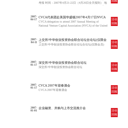
回顾
京
考报 时间：2007年4月21-22日（4月20日全天报到） 地
点：北京（具体报到地点由会务组于会前一周书面通
知）
2007-
CVCA代表团赴美国华盛顿2007年4月17日NVCA
活动
04-17
年会
CVCA delegation to attend 2007 Annual Meeting of
回顾
National Venture Capital Association (NVCA) of the United
States
2007-
上交所/中华创业投资协会联合论坛合论坛(仅限会
活动
04-11
员)
上交所/中华创业投资协会联合论坛合论坛(仅限会员)
回顾
2007-
深交所/中华创业投资协会联合论坛
活动
01-17
深交所/中华创业投资协会联合论坛
回顾
2007-
CVCA 2007年迎春酒会
活动
01-17
CVCA 2007年迎春酒会
回顾
2007-
企业融资、并购与上市交流推介会
活动
01-01
回顾