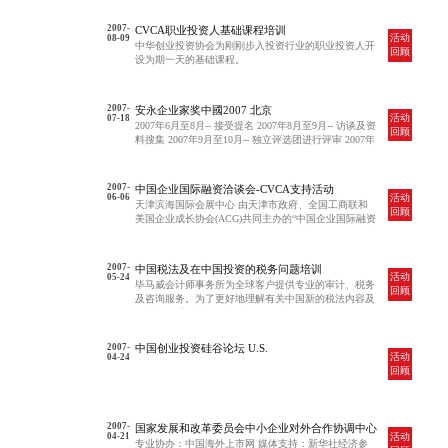
2007-
CVCA职业投资人基础课程培训
活动
08-09
中华创业投资协会为刚刚步入投资行业的职业投资人开
回顾
设为期一天的基础课程。
2007-
安永企业家奖中國2007 北京
活动
07-18
2007年6月至8月-- 接受提名 2007年8月至9月-- 访谈及资
回顾
料搜集 2007年9月至10月-- 独立评选团进行评审 2007年
10月下旬 -- 评选团招待会及颁奖晚宴 2008年年中-- 安
永全球企业家奖颁奖典礼（在摩纳哥蒙特卡洛举行）
2007-
中国企业国际融资洽谈会-CVCA支持活动
活动
06-06
天津滨海国际会展中心 由天津市政府、全国工商联和
回顾
美国企业成长协会(ACG)共同主办的“中国企业国际融资
洽谈会”将于2007年6月6日—8日在天津滨海国际会展中
心举办。作为此次活动的支持方之一，本协会诚邀您的
出席。作为协会会员，您将享受RMB2400/人的优惠参
2007-
中国税法及在中国投资的税务问题培训
会费用（普通参会费: RMB 5800/人）。请参考下面的
活动
05-24
毕马威会计师事务所为全球客户提供专业的审计、税务
联系方式，直接联系主办方咨询报名等相关事宜。
回顾
及咨询服务。为了更好地理解有关中国新的税法内容及
解决并购重组基金在中国投资的税务问题
2007-
中国创业投资硅谷论坛 U.S.
活动
04-24
回顾
2007-
国家发展和改革委员会中小企业对外合作协调中心
活动
04-21
－中国民营企业融资、并购与上市交流推介会 北
专业协办：中国海外上市网 媒体支持：新华社经济参