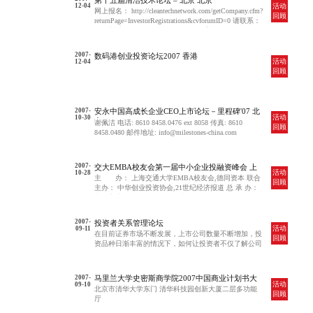
第十五届清洁技术论坛 – 北京 北京
活动
12-04
网上报名： http://cleantechnetwork.com/getCompany.cfm?
回顾
returnPage=InvestorRegistrations&cvforumID=0 请联系：
马杰斯 电话：（010）8532-5734， 手机:139 1186
3416， jmahoney@cleantech.com 俞劲红 电话（010）
8532-5764，手机：139 1051 4224，
2007-
数码港创业投资论坛2007 香港
jane.yu@cleantech.com
活动
12-04
回顾
2007-
安永中国高成长企业CEO上市论坛－里程碑'07 北
活动
10-30
京
谢佩洁 电话: 8610 8458.0476 ext 8058 传真: 8610
回顾
8458.0480 邮件地址: info@milestones-china.com
2007-
交大EMBA校友会第一届中小企业投融资峰会 上
活动
10-28
海
主 办： 上海交通大学EMBA校友会,德同资本 联合
回顾
主办： 中华创业投资协会,21世纪经济报道 总 承 办：
上海永淳文化传播有限公司 与会人员： 约60-70人（凭
邀请函参加） 地 点： 上海浦东香格里拉大酒店浦
江楼2楼上海厅
2007-
投资者关系管理论坛
活动
09-11
在目前证券市场不断发展，上市公司数量不断增加，投
回顾
资品种日渐丰富的情况下，如何让投资者不仅了解公司
价值
2007-
马里兰大学史密斯商学院2007中国商业计划书大
活动
09-10
赛 北京
北京市清华大学东门 清华科技园创新大厦二层多功能
回顾
厅