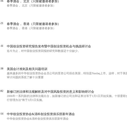
-16
春季酒会， 北京（只限被邀请者参加）
春季酒会， 北京（只限被邀请者参加）
-21
春季酒会， 香港（只限被邀请者参加）
春季酒会， 香港（只限被邀请者参加）
-11
中国创业投资研究报告发布暨中国创业投资机会与挑战研讨会
迄今为止，对中国创业投资回报的研究和数据还十分缺少。
-30
美国会计准则及相关问题培训
越来越多的中华创业投资协会会员公司的受资公司拟在美国，特别是Nasdaq上市。这样，对于
审计问题的系统了解十分重要
-02
新修订的法律和法规解析及对中国风险投资的意义和影响研讨会
2006年一系列新的法律和法规出台，如新修订的公司法和证券法等于1月1日开始实施。十部委联
行管理办法”将于3月1日实施。
-14
中华创业投资协会&清科创业投资俱乐部新年酒会
中华创业投资协会&清科创业投资俱乐部新年酒会